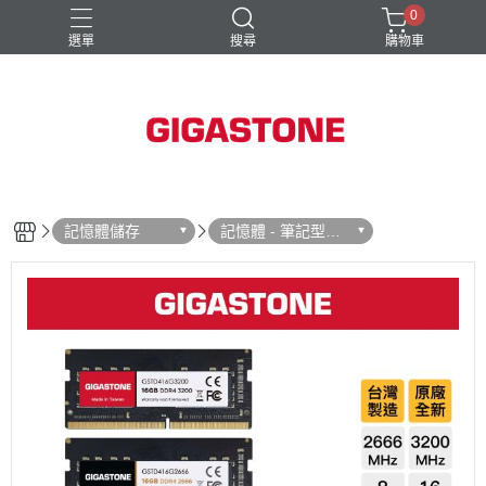
0
選單
搜尋
購物車
記憶卡
隨身碟
記憶體儲存
記憶體 - 筆記型記
憶體 Laptop