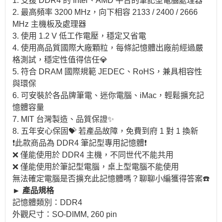
1. 支援 DDR4 的 Intel、AMD 平台的筆記型電腦處理器
2. 最高頻率 3200 MHz，向下相容 2133 / 2400 / 2666
MHz 主機板及處理器
3. 使用 1.2 V 低工作電壓，穩定又省電
4. 使用高品質國際大廠顆粒，每條記憶體出廠前經過嚴
格測試，穩定性值得信任💎
5. 符合 DRAM 國際規範 JEDEC、RoHS，兼具相容性
與環保
6. 可安裝於各品牌筆電、迷你電腦、iMac，輕鬆擴充記
憶體容量
7. MIT 台灣製造、品質保證✨
8. 五年安心保固💝 若產品故障，免費到府 1 對 1 換新
❗此款商品為 DDR4 筆記型專用記憶體❗
❌ 僅能使用於 DDR4 主機，不同世代不能共用
❌ 僅能使用於筆記型電腦，桌上型電腦不能使用
無法確定電腦是否擴充此記憶體嗎？聊聊小編獲得答案☎️
► 產品規格
記憶體類別：DDR4
外觀尺寸：SO-DIMM, 260 pin