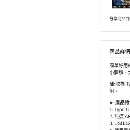
分享商品到
商品詳
簡單好用的
小體積、
❗️此款為 
用。
► 產品特
1. Typ
2. 無須
3. USB3