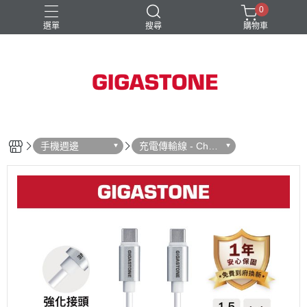
0
選單
搜尋
購物車
記憶卡
隨身碟
手機週邊
充電傳輸線 - Char
ging Cable